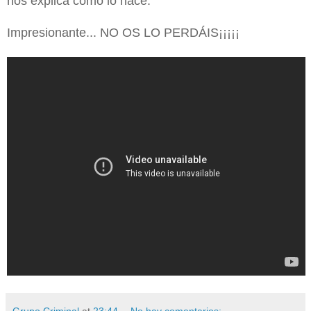
nos explica como lo hace.
Impresionante... NO OS LO PERDÁIS¡¡¡¡¡
Grupo Criminal
at
23:44
No hay comentarios: