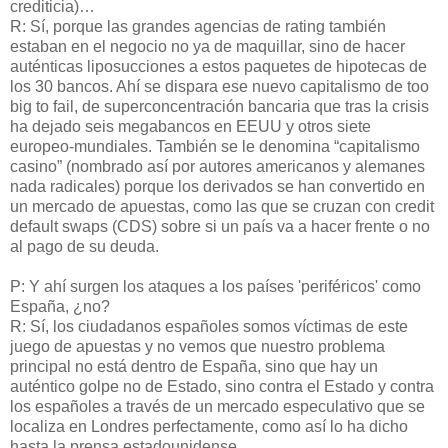
crediticia)…
R: Sí, porque las grandes agencias de rating también
estaban en el negocio no ya de maquillar, sino de hacer
auténticas liposucciones a estos paquetes de hipotecas de
los 30 bancos. Ahí se dispara ese nuevo capitalismo de too
big to fail, de superconcentración bancaria que tras la crisis
ha dejado seis megabancos en EEUU y otros siete
europeo-mundiales. También se le denomina “capitalismo
casino” (nombrado así por autores americanos y alemanes
nada radicales) porque los derivados se han convertido en
un mercado de apuestas, como las que se cruzan con credit
default swaps (CDS) sobre si un país va a hacer frente o no
al pago de su deuda.
P: Y ahí surgen los ataques a los países 'periféricos' como
España, ¿no?
R: Sí, los ciudadanos españoles somos víctimas de este
juego de apuestas y no vemos que nuestro problema
principal no está dentro de España, sino que hay un
auténtico golpe no de Estado, sino contra el Estado y contra
los españoles a través de un mercado especulativo que se
localiza en Londres perfectamente, como así lo ha dicho
hasta la prensa estadounidense.