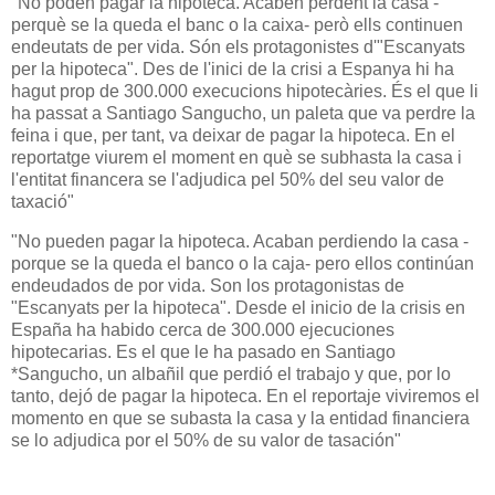
"No poden pagar la hipoteca. Acaben perdent la casa -
perquè se la queda el banc o la caixa- però ells continuen
endeutats de per vida. Són els protagonistes d'"Escanyats
per la hipoteca". Des de l'inici de la crisi a Espanya hi ha
hagut prop de 300.000 execucions hipotecàries. És el que li
ha passat a Santiago Sangucho, un paleta que va perdre la
feina i que, per tant, va deixar de pagar la hipoteca. En el
reportatge viurem el moment en què se subhasta la casa i
l'entitat financera se l'adjudica pel 50% del seu valor de
taxació"
"No pueden pagar la hipoteca. Acaban perdiendo la casa -
porque se la queda el banco o la caja- pero ellos continúan
endeudados de por vida. Son los protagonistas de
"Escanyats per la hipoteca". Desde el inicio de la crisis en
España ha habido cerca de 300.000 ejecuciones
hipotecarias. Es el que le ha pasado en Santiago
*Sangucho, un albañil que perdió el trabajo y que, por lo
tanto, dejó de pagar la hipoteca. En el reportaje viviremos el
momento en que se subasta la casa y la entidad financiera
se lo adjudica por el 50% de su valor de tasación"