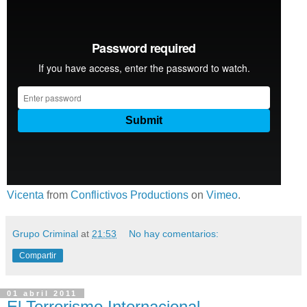
Vicenta
from
Conflictivos Productions
on
Vimeo
.
Grupo Criminal
at
21:53
No hay comentarios:
Compartir
01 abril 2011
El Terrorismo Internacional