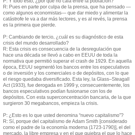
P: Y todo esto, ¿por qué no cala entre la población?
R: Pues en parte por culpa de la prensa, que ha pensado —
como algunos economistas— que dar miedo y alimentar la
catástrofe le va a dar más lectores, y es al revés, la prensa
es la primera que pierde.
P: Cambiando de tercio, ¿cuál es su diagnóstico de esta
crisis del mundo desarrollado?
R: Esta crisis es consecuencia de la desregulación que
hace una década se llevó a cabo en EEUU de toda la
normativa que permitió superar el crash de 1929. En aquella
época, EEUU segmentó los bancos entre los especulativos
o de inversión y los comerciales o de depósitos, con lo que
el riesgo quedaba diversificado. Esta ley, la Glass–Steagall
Act (1933), fue derogada en 1999 y, consecuentemente, los
bancos especulativos podían fusionarse con los de
depósitos. Con esta superconcentración bancaria, de la que
surgieron 30 megabancos, empieza la crisis.
P: ¿Esto es lo que usted denomina “nuevo capitalismo”?
R: Sí, porque del capitalismo de Adam Smith [considerado
como el padre de la economía moderna (1723-1790)], el del
mercado, la libre empresa y en el que quiebra el que lo hace