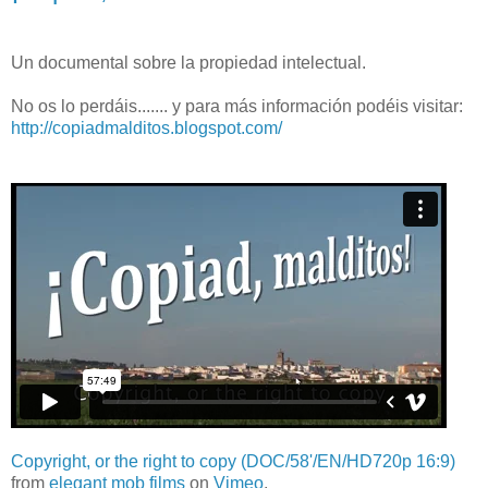
Un documental sobre la propiedad intelectual.
No os lo perdáis....... y para más información podéis visitar:
http://copiadmalditos.blogspot.com/
Copyright, or the right to copy (DOC/58'/EN/HD720p 16:9)
from
elegant mob films
on
Vimeo
.