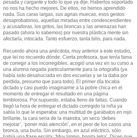
pesada y cargante y todo lo que ya dije. Haberlos soportado
no nos ha hecho mejores. De ellos, no hemos aprendido
nada. Sus caras largas, sus agrias muecas, esos gestos
desaprobatorios, aquellas miradas entre condescendientes
y acusadoras, los gritos, las broncas y las amenazas han
pasado (ahora lo sabemos) por nuestra plástica mente sin
afectarla, intocada. Tanto esfuerzo, tanta bilis, para nada.
Recuerdo ahora una anécdota, muy anterior a este estudio,
que leí no recuerdo dónde. Cierta profesora, que tenía fama
de corregir a los incorregibles, acogió una vez en su curso a
una alumna negada particularmente para la ortografía (ya
había sido desahuciada en dos escuelas y se la daba por
perdida, presumo que para todo). El primer día tocaba
dictado y casi puedo imaginarme a la pobre chica en el
momento de entregar el resultado en una página
temblorosa. Por supuesto, estaba lleno de faltas. Cuando
llegó la hora de entregar el dictado corregido la niña ya
sabía lo que le esperaba: una multitud de garabatos en rojo
brillante, la cara seria de la maestra, un seco ‘debes
mejorar’, ‘poner más atención’, en el peor de los casos una
bronca, una burla. Sin embargo, en azul eléctrico, sólo
había una frase escrita: ‘Muy limpio, bonita letra’. Dicen que