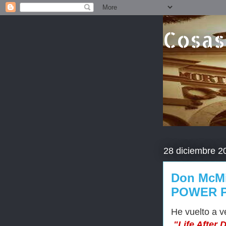
Cosas
28 diciembre 2
Don McMil
POWER 
He vuelto a v
"
Life After