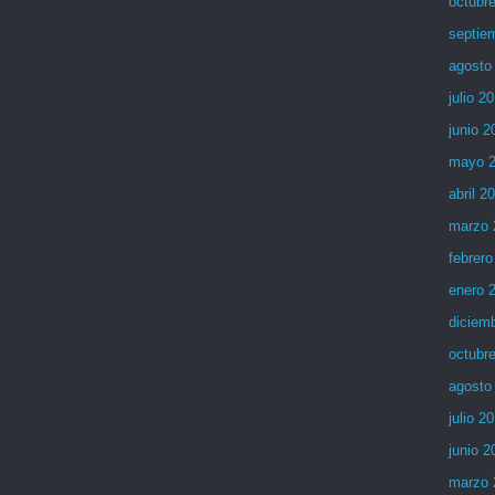
octubr
septie
agosto
julio 2
junio 2
mayo 
abril 2
marzo 
febrero
enero 
diciem
octubr
agosto
julio 2
junio 2
marzo 