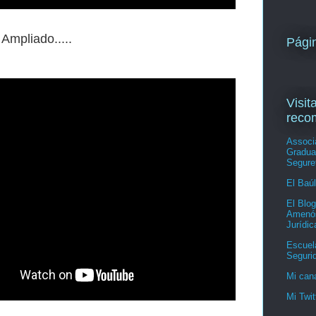
 Ampliado.....
Págin
Visit
reco
Associ
Gradua
Seguret
El Baúl
El Blog
Amenós
Jurídic
Escuel
Segurid
Mi can
Mi Twit