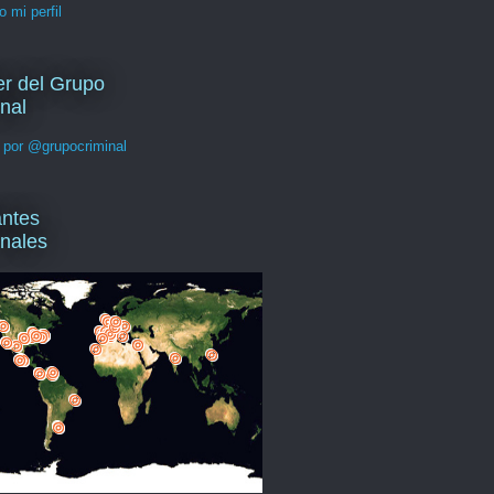
o mi perfil
er del Grupo
nal
 por @grupocriminal
antes
inales