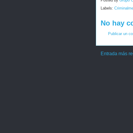
Posted by
Grupo C
Labels:
Criminalme
No hay c
Publicar un c
Entrada más re