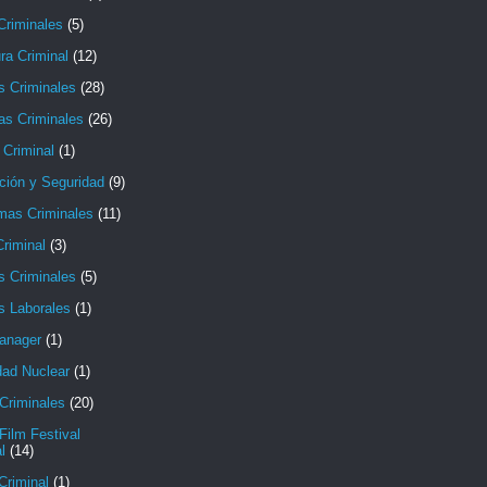
Criminales
(5)
ura Criminal
(12)
s Criminales
(28)
as Criminales
(26)
 Criminal
(1)
ción y Seguridad
(9)
mas Criminales
(11)
riminal
(3)
s Criminales
(5)
s Laborales
(1)
anager
(1)
dad Nuclear
(1)
Criminales
(20)
Film Festival
l
(14)
Criminal
(1)