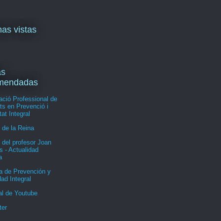
as vistas
as
mendadas
ació Professional de
ts en Prevenció i
at Integral
 de la Reina
 del profesor Joan
 - Actualidad
a
a de Prevención y
ad Integral
al de Youtube
ter