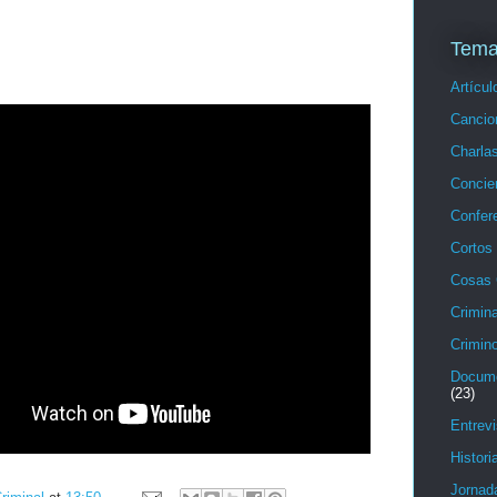
Tema
Artícul
Cancio
Charla
Concie
Confer
Cortos
Cosas 
Crimina
Crimino
Docume
(23)
Entrevi
Histori
Jornad