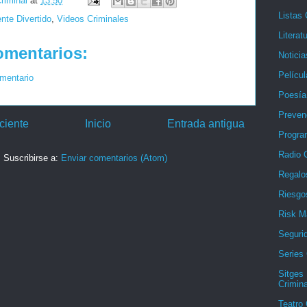
riminal
at
13:50
Listas 
nte Divertido
,
Videos Criminales
Literat
omentarios:
Noticia
Películ
omentario
Poesía
Preven
ciente
Inicio
Entrada antigua
Progra
Radio C
Suscribirse a:
Enviar comentarios (Atom)
Regalo
Riesgo
Risk M
Seguri
Series 
Sitges 
Crimina
Teatro 