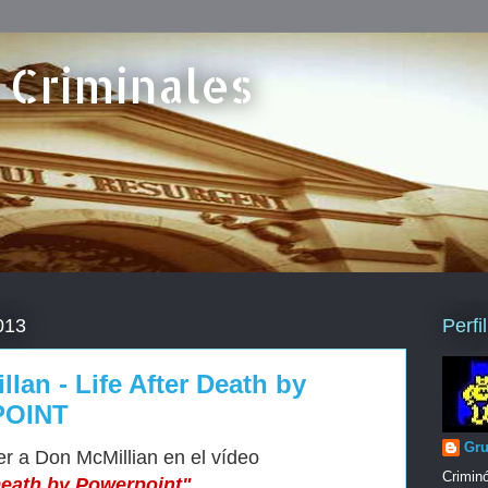
 Criminales
Perfi
013
lan - Life After Death by
POINT
Gru
er a Don McMillian en el vídeo
Criminó
 Death by Powerpoint"