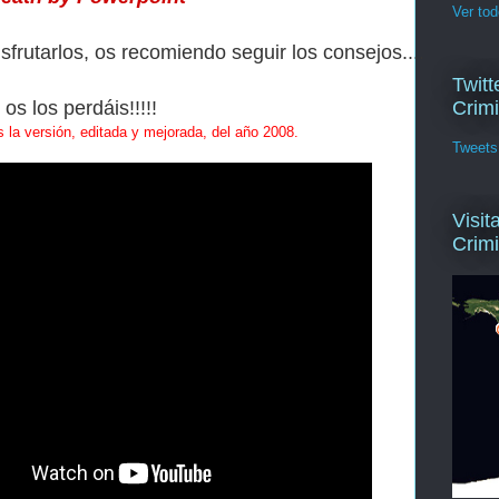
Ver tod
frutarlos, os recomiendo seguir los consejos....
Twitt
os los perdáis!!!!!
Crimi
 la versión, editada y mejorada, del año 2008.
Tweets
Visit
Crim